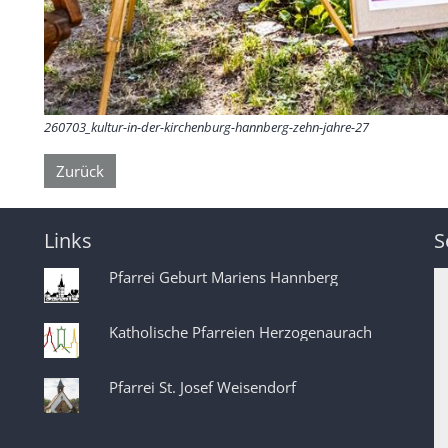
260703_kultur-in-der-kirchenburg-hannberg-zehn-jahre-27
Zurück
Links
S
Pfarrei Geburt Mariens Hannberg
Katholische Pfarreien Herzogenaurach
Pfarrei St. Josef Weisendorf