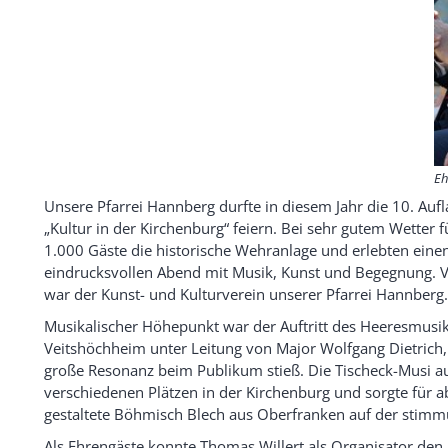
Eh
Unsere Pfarrei Hannberg durfte in diesem Jahr die 10. Auf
„Kultur in der Kirchenburg“ feiern. Bei sehr gutem Wetter fü
1.000 Gäste die historische Wehranlage und erlebten eine
eindrucksvollen Abend mit Musik, Kunst und Begegnung. V
war der Kunst- und Kulturverein unserer Pfarrei Hannberg.
Musikalischer Höhepunkt war der Auftritt des Heeresmusi
Veitshöchheim unter Leitung von Major Wolfgang Dietrich,
große Resonanz beim Publikum stieß. Die Tischeck-Musi au
verschiedenen Plätzen in der Kirchenburg und sorgte für 
gestaltete Böhmisch Blech aus Oberfranken auf der stimm
Als Ehrengäste konnte Thomas Willert als Organisator de