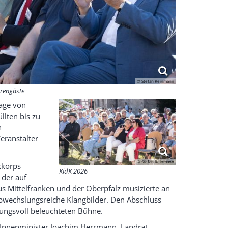
© Stefan Reinmann
rengäste
lage von
llten bis zu
n
eranstalter
© Stefan Reinmann
kkorps
KidK 2026
 der auf
s Mittelfranken und der Oberpfalz musizierte an
abwechslungsreiche Klangbilder. Den Abschluss
ungsvoll beleuchteten Bühne.
n Innenminister Joachim Herrmann, Landrat