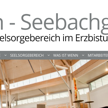
E
SEELSORGEBEREICH
WAS IST WENN
MITARBEIT