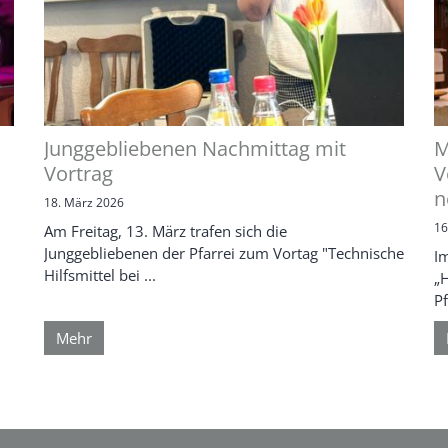
Junggebliebenen Nachmittag mit
M
Vortrag
V
n
18. März 2026
16
Am Freitag, 13. März trafen sich die
Junggebliebenen der Pfarrei zum Vortag "Technische
I
Hilfsmittel bei ...
„H
Pf
Mehr
e Seite