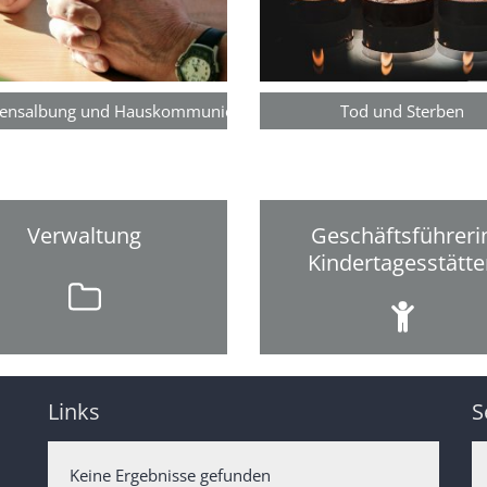
kensalbung und Hauskommunion
Tod und Sterben
Verwaltung
Geschäftsführeri
Kindertagesstätt
Links
S
Keine Ergebnisse gefunden