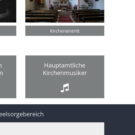
Kircheneintritt
n
Hauptamtliche
en
Kirchenmusiker
eelsorgebereich