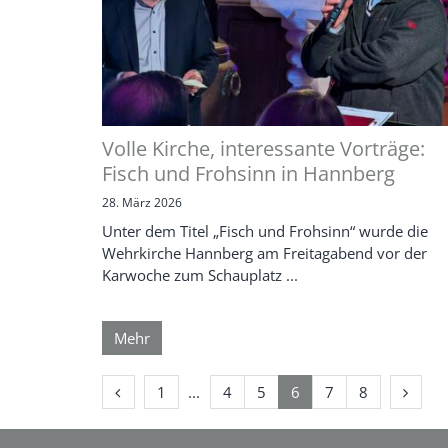
Volle Kirche, interessante Vorträge:
Fisch und Frohsinn in Hannberg
28. März 2026
Unter dem Titel „Fisch und Frohsinn“ wurde die
Wehrkirche Hannberg am Freitagabend vor der
Karwoche zum Schauplatz ...
Mehr
Vorherige Seite
Erste Seite
Nächst
1
4
5
6
7
8